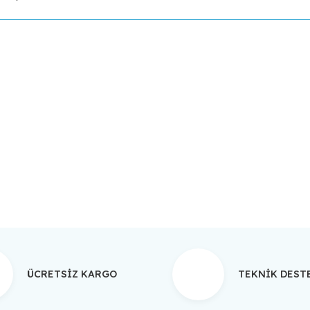
da yetersiz gördüğünüz noktaları öneri formunu kullanarak tarafımıza ilet
Bu ürüne ilk yorumu siz yapın!
Yorum Yaz
ÜCRETSİZ KARGO
TEKNİK DES
Gönder