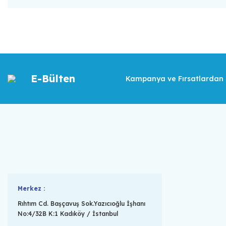
E-Bülten
Kampanya ve Fırsatlardan İ
Merkez :
Rıhtım Cd. Başçavuş Sok.Yazıcıoğlu İşhanı
No:4/32B K:1 Kadıköy / İstanbul