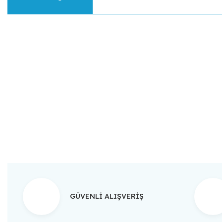
Bu ürünün fiyat bilgisi, resim, ürün açıklamalarında ve diğer konular
Görüş ve önerileriniz için teşekkür ederiz.
Ürün resmi kalitesiz, bozuk veya görüntülenemiyor.
Ürün açıklamasında eksik bilgiler bulunuyor.
Ürün bilgilerinde hatalar bulunuyor.
Ürün fiyatı diğer sitelerden daha pahalı.
Bu ürüne benzer farklı alternatifler olmalı.
GÜVENLİ ALIŞVERİŞ