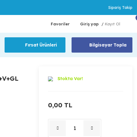
Sipariş Takip
Favoriler
Giriş yap
Kayıt Ol
/
Fırsat Ürünleri
Bilgisayar Topla
+V+GL
Stokta Var!
0,00 TL