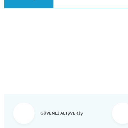
Bu ürünün fiyat bilgisi, resim, ürün açıklamalarında ve diğer konular
Görüş ve önerileriniz için teşekkür ederiz.
Ürün resmi kalitesiz, bozuk veya görüntülenemiyor.
Ürün açıklamasında eksik bilgiler bulunuyor.
Ürün bilgilerinde hatalar bulunuyor.
Ürün fiyatı diğer sitelerden daha pahalı.
Bu ürüne benzer farklı alternatifler olmalı.
GÜVENLİ ALIŞVERİŞ