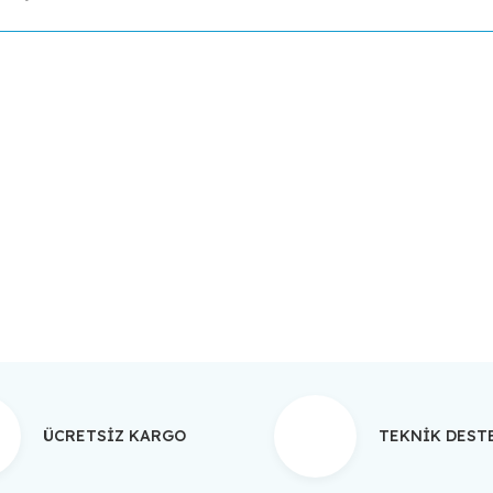
da yetersiz gördüğünüz noktaları öneri formunu kullanarak tarafımıza ilet
Bu ürüne ilk yorumu siz yapın!
Yorum Yaz
ÜCRETSİZ KARGO
TEKNİK DES
Gönder