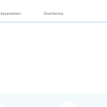
 Seçenekleri
Önerileriniz
da yetersiz gördüğünüz noktaları öneri formunu kullanarak tarafımıza ilet
Bu ürüne ilk yorumu siz yapın!
Yorum Yaz