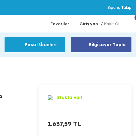
Sipariş Takip
Favoriler
Giriş yap
Kayıt Ol
/
Fırsat Ürünleri
Bilgisayar Topla
P
Stokta Var!
1.637,59 TL