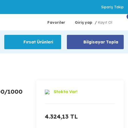
Sipariş Takip
Favoriler
Giriş yap
Kayıt Ol
/
Fırsat Ürünleri
Bilgisayar Topla
00/1000
Stokta Var!
4.324,13 TL