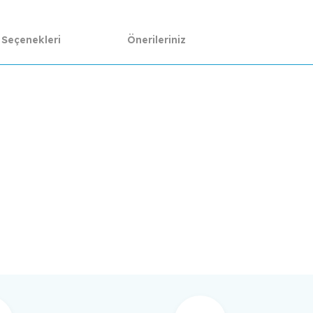
 Seçenekleri
Önerileriniz
da yetersiz gördüğünüz noktaları öneri formunu kullanarak tarafımıza ilet
Bu ürüne ilk yorumu siz yapın!
Yorum Yaz