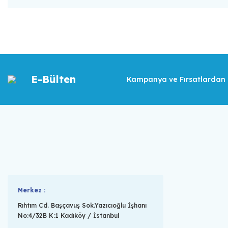
E-Bülten
Kampanya ve Fırsatlardan İ
Merkez :
Rıhtım Cd. Başçavuş Sok.Yazıcıoğlu İşhanı
No:4/32B K:1 Kadıköy / İstanbul