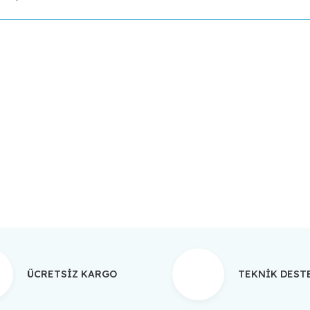
da yetersiz gördüğünüz noktaları öneri formunu kullanarak tarafımıza ilet
Bu ürüne ilk yorumu siz yapın!
Yorum Yaz
ÜCRETSİZ KARGO
TEKNİK DES
Gönder