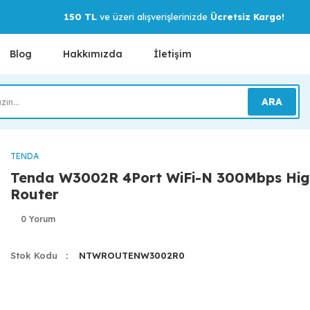
150 TL
ve üzeri alışverişlerinizde
Ücretsiz Kargo!
Blog
Hakkımızda
İletişim
ARA
TENDA
Tenda W3002R 4Port WiFi-N 300Mbps Hi
Router
0 Yorum
Stok Kodu
NTWROUTENW3002R0