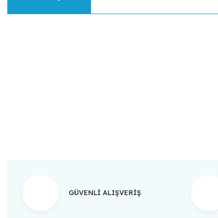
Bu ürünün fiyat bilgisi, resim, ürün açıklamalarında ve diğer konular
Görüş ve önerileriniz için teşekkür ederiz.
Ürün resmi kalitesiz, bozuk veya görüntülenemiyor.
Ürün açıklamasında eksik bilgiler bulunuyor.
Ürün bilgilerinde hatalar bulunuyor.
Ürün fiyatı diğer sitelerden daha pahalı.
Bu ürüne benzer farklı alternatifler olmalı.
GÜVENLİ ALIŞVERİŞ