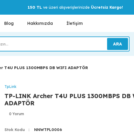
150 TL
ve üzeri alışverişlerinizde
Ücretsiz Kargo!
Blog
Hakkımızda
İletişim
ARA
er T4U PLUS 1300MBPS DB WIFI ADAPTÖR
TpLink
TP-LINK Archer T4U PLUS 1300MBPS DB 
ADAPTÖR
0 Yorum
Stok Kodu
NNWTPL0006