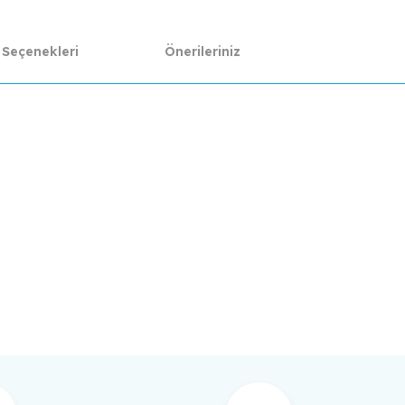
 Seçenekleri
Önerileriniz
da yetersiz gördüğünüz noktaları öneri formunu kullanarak tarafımıza ilet
Bu ürüne ilk yorumu siz yapın!
Yorum Yaz