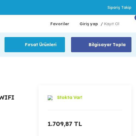
Sipariş Takip
Favoriler
Giriş yap
Kayıt Ol
/
Fırsat Ürünleri
Bilgisayar Topla
WIFI
Stokta Var!
1.709,87 TL