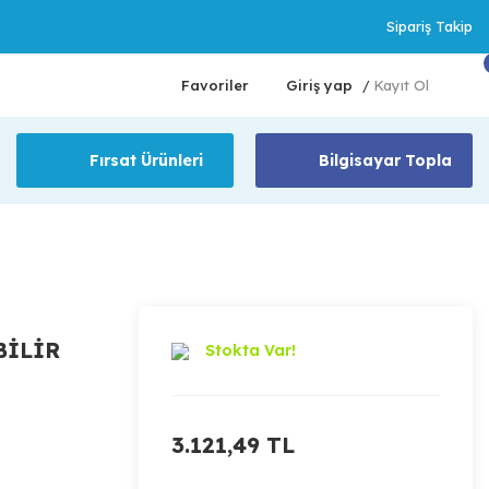
Sipariş Takip
Favoriler
Giriş yap
Kayıt Ol
/
Fırsat Ürünleri
Bilgisayar Topla
BİLİR
Stokta Var!
3.121,49 TL