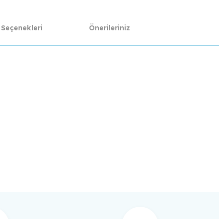
 Seçenekleri
Önerileriniz
da yetersiz gördüğünüz noktaları öneri formunu kullanarak tarafımıza ilet
Bu ürüne ilk yorumu siz yapın!
Yorum Yaz