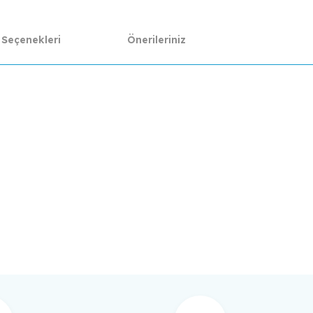
 Seçenekleri
Önerileriniz
da yetersiz gördüğünüz noktaları öneri formunu kullanarak tarafımıza ilet
Bu ürüne ilk yorumu siz yapın!
Yorum Yaz