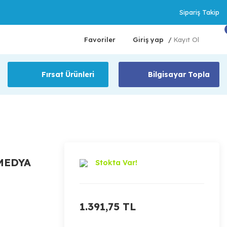
Sipariş Takip
Favoriler
Giriş yap
Kayıt Ol
/
Fırsat Ürünleri
Bilgisayar Topla
MEDYA
Stokta Var!
1.391,75 TL