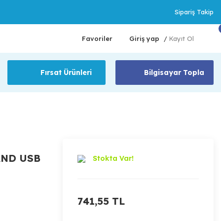
Sipariş Takip
Favoriler
Giriş yap
Kayıt Ol
/
Fırsat Ürünleri
Bilgisayar Topla
AND USB
Stokta Var!
741,55 TL