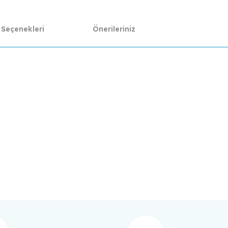
 Seçenekleri
Önerileriniz
da yetersiz gördüğünüz noktaları öneri formunu kullanarak tarafımıza ilet
Bu ürüne ilk yorumu siz yapın!
Yorum Yaz