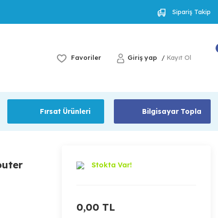
Sipariş Takip
Favoriler
Giriş yap
Kayıt Ol
/
Fırsat Ürünleri
Bilgisayar Topla
outer
Stokta Var!
0,00 TL