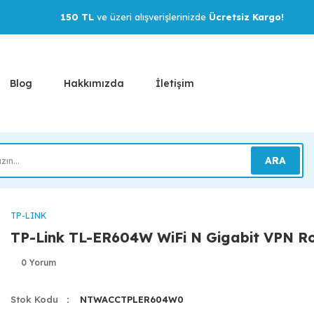
150 TL
ve üzeri alışverişlerinizde
Ücretsiz Kargo!
Blog
Hakkımızda
İletişim
ARA
TP-LINK
TP-Link TL-ER604W WiFi N Gigabit VPN R
0 Yorum
Stok Kodu
NTWACCTPLER604W0