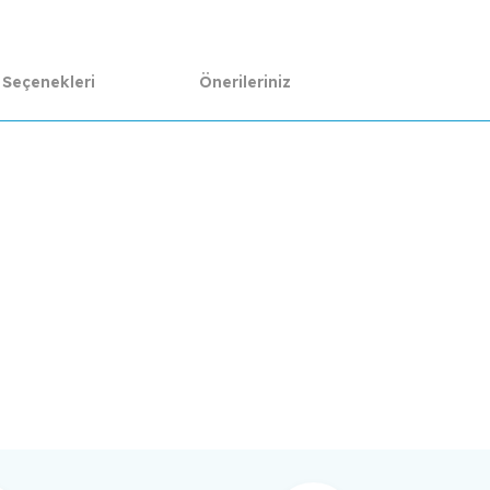
 Seçenekleri
Önerileriniz
da yetersiz gördüğünüz noktaları öneri formunu kullanarak tarafımıza ilet
Bu ürüne ilk yorumu siz yapın!
Yorum Yaz