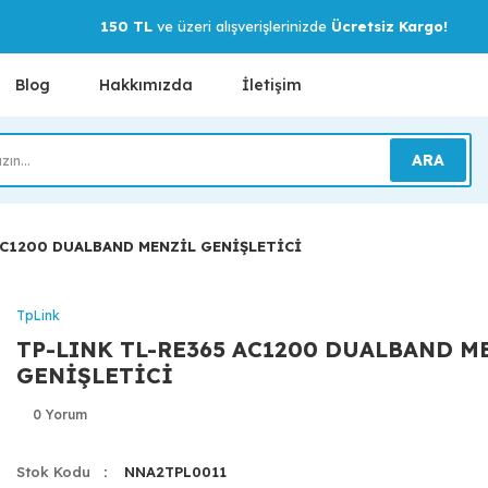
150 TL
ve üzeri alışverişlerinizde
Ücretsiz Kargo!
Blog
Hakkımızda
İletişim
ARA
AC1200 DUALBAND MENZİL GENİŞLETİCİ
TpLink
TP-LINK TL-RE365 AC1200 DUALBAND M
GENİŞLETİCİ
0 Yorum
Stok Kodu
NNA2TPL0011