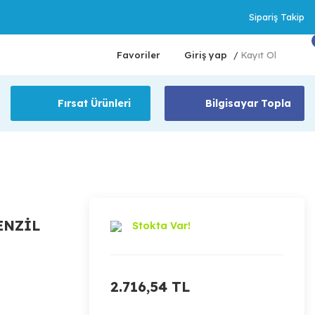
Sipariş Takip
Favoriler
Giriş yap
Kayıt Ol
/
Fırsat Ürünleri
Bilgisayar Topla
ENZİL
Stokta Var!
2.716,54 TL