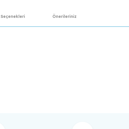
 Seçenekleri
Önerileriniz
da yetersiz gördüğünüz noktaları öneri formunu kullanarak tarafımıza ilet
Bu ürüne ilk yorumu siz yapın!
Yorum Yaz