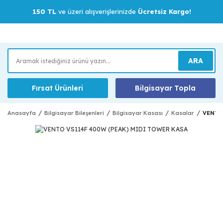
150 TL
ve üzeri alışverişlerinizde
Ücretsiz Kargo!
ARA
Fırsat Ürünleri
Bilgisayar Topla
Anasayfa
Bilgisayar Bileşenleri
Bilgisayar Kasası
Kasalar
VENTO