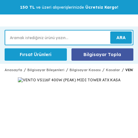
150 TL
ve üzeri alışverişlerinizde
Ücretsiz Kargo!
ARA
Fırsat Ürünleri
Bilgisayar Topla
Anasayfa
Bilgisayar Bileşenleri
Bilgisayar Kasası
Kasalar
VENTO