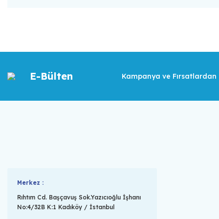
E-Bülten
Kampanya ve Fırsatlardan İ
Merkez :
Rıhtım Cd. Başçavuş Sok.Yazıcıoğlu İşhanı
No:4/32B K:1 Kadıköy / İstanbul