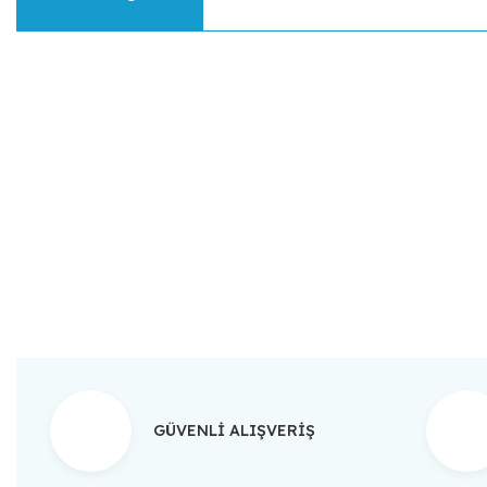
Bu ürünün fiyat bilgisi, resim, ürün açıklamalarında ve diğer konular
Görüş ve önerileriniz için teşekkür ederiz.
Ürün resmi kalitesiz, bozuk veya görüntülenemiyor.
Ürün açıklamasında eksik bilgiler bulunuyor.
Ürün bilgilerinde hatalar bulunuyor.
Ürün fiyatı diğer sitelerden daha pahalı.
Bu ürüne benzer farklı alternatifler olmalı.
GÜVENLİ ALIŞVERİŞ