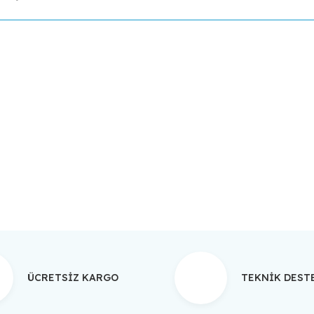
da yetersiz gördüğünüz noktaları öneri formunu kullanarak tarafımıza ilet
Bu ürüne ilk yorumu siz yapın!
Yorum Yaz
ÜCRETSİZ KARGO
TEKNİK DES
Gönder