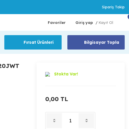
Sipariş Takip
Favoriler
Giriş yap
Kayıt Ol
/
Fırsat Ürünleri
Bilgisayar Topla
120JWT
Stokta Var!
0,00 TL