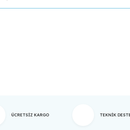
da yetersiz gördüğünüz noktaları öneri formunu kullanarak tarafımıza ilet
Bu ürüne ilk yorumu siz yapın!
Yorum Yaz
ÜCRETSİZ KARGO
TEKNİK DES
Gönder