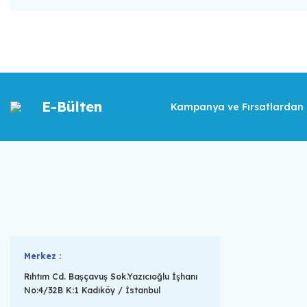
E-Bülten
Kampanya ve Fırsatlardan İ
Merkez :
Rıhtım Cd. Başçavuş Sok.Yazıcıoğlu İşhanı
No:4/32B K:1 Kadıköy / İstanbul