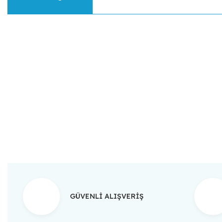
Bu ürünün fiyat bilgisi, resim, ürün açıklamalarında ve diğer konular
Görüş ve önerileriniz için teşekkür ederiz.
Ürün resmi kalitesiz, bozuk veya görüntülenemiyor.
Ürün açıklamasında eksik bilgiler bulunuyor.
Ürün bilgilerinde hatalar bulunuyor.
Ürün fiyatı diğer sitelerden daha pahalı.
Bu ürüne benzer farklı alternatifler olmalı.
GÜVENLİ ALIŞVERİŞ