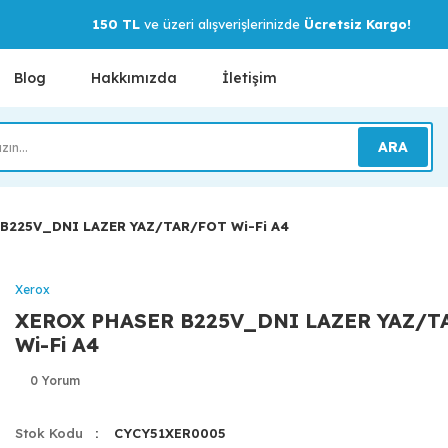
150 TL
ve üzeri alışverişlerinizde
Ücretsiz Kargo!
Blog
Hakkımızda
İletişim
ARA
B225V_DNI LAZER YAZ/TAR/FOT Wi-Fi A4
Xerox
XEROX PHASER B225V_DNI LAZER YAZ/T
Wi-Fi A4
0 Yorum
Stok Kodu
CYCY51XER0005