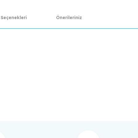
 Seçenekleri
Önerileriniz
da yetersiz gördüğünüz noktaları öneri formunu kullanarak tarafımıza ilet
Bu ürüne ilk yorumu siz yapın!
Yorum Yaz