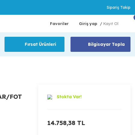
Sipariş Takip
Favoriler
Giriş yap
Kayıt Ol
/
Fırsat Ürünleri
Bilgisayar Topla
AR/FOT
Stokta Var!
14.758,38 TL