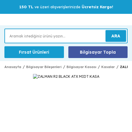
150 TL
ve üzeri alışverişlerinizde
Ücretsiz Kargo!
ARA
Fırsat Ürünleri
Bilgisayar Topla
Anasayfa
Bilgisayar Bileşenleri
Bilgisayar Kasası
Kasalar
ZALMA