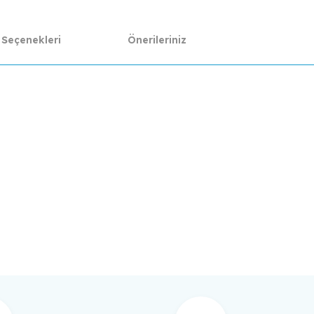
 Seçenekleri
Önerileriniz
da yetersiz gördüğünüz noktaları öneri formunu kullanarak tarafımıza ilet
Bu ürüne ilk yorumu siz yapın!
Yorum Yaz