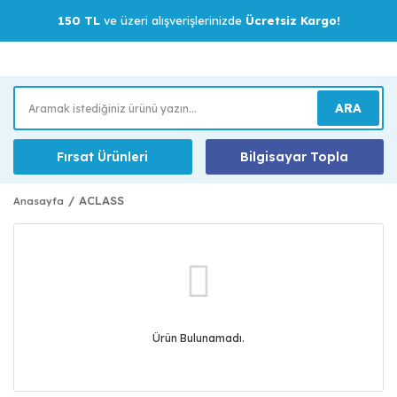
150 TL
ve üzeri alışverişlerinizde
Ücretsiz Kargo!
ARA
Fırsat Ürünleri
Bilgisayar Topla
ACLASS
Anasayfa
Ürün Bulunamadı.