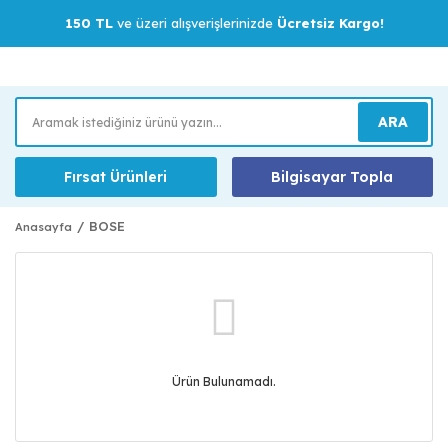
150 TL
ve üzeri alışverişlerinizde
Ücretsiz Kargo!
ARA
Fırsat Ürünleri
Bilgisayar Topla
BOSE
Anasayfa
Ürün Bulunamadı.