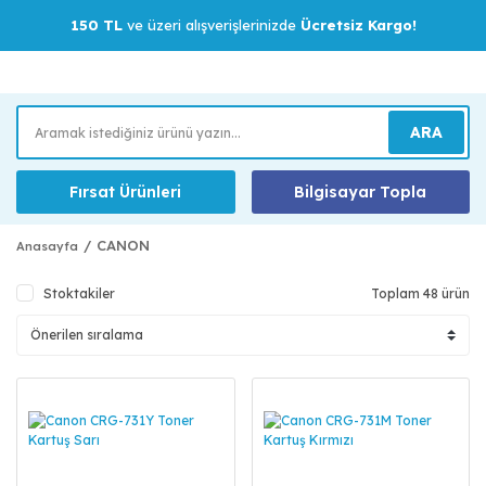
150 TL
ve üzeri alışverişlerinizde
Ücretsiz Kargo!
ARA
Fırsat Ürünleri
Bilgisayar Topla
CANON
Anasayfa
Stoktakiler
Toplam 48 ürün