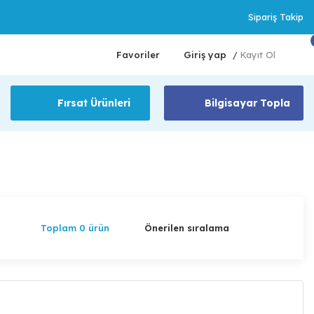
Sipariş Takip
Favoriler
Giriş yap
Kayıt Ol
/
Fırsat Ürünleri
Bilgisayar Topla
Toplam 0 ürün