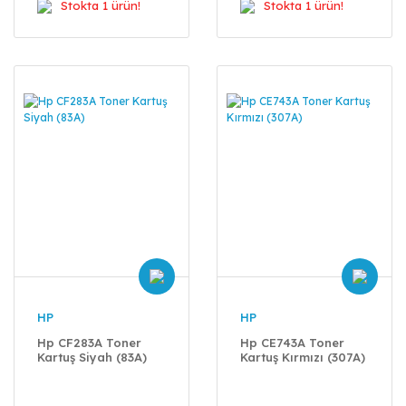
Stokta 1 ürün!
Stokta 1 ürün!
HP
HP
Hp CF283A Toner
Hp CE743A Toner
Kartuş Siyah (83A)
Kartuş Kırmızı (307A)