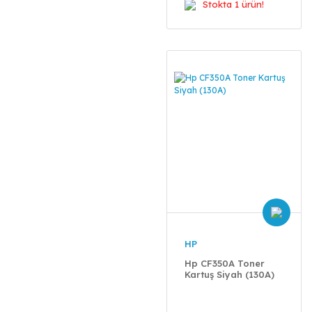
Stokta 1 ürün!
HP
Hp CF350A Toner
Kartuş Siyah (130A)