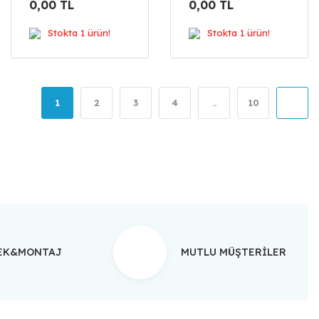
0,00 TL
0,00 TL
Stokta 1 ürün!
Stokta 1 ürün!
1
2
3
4
..
10
TEK&MONTAJ
MUTLU MÜŞTERİLER