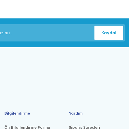
Kaydol
Bilgilendirme
Yardım
Ön Bilgilendirme Formu
Sipariş Süreçleri