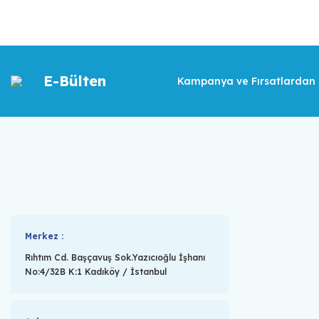
E-Bülten
Kampanya ve Fırsatlardan İ
Merkez :
Rıhtım Cd. Başçavuş Sok.Yazıcıoğlu İşhanı
No:4/32B K:1 Kadıköy / İstanbul