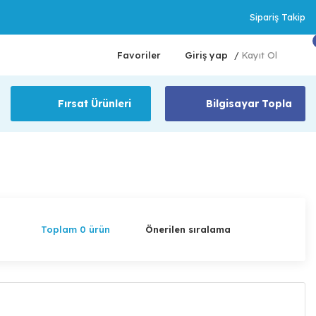
Sipariş Takip
Favoriler
Giriş yap
Kayıt Ol
/
Fırsat Ürünleri
Bilgisayar Topla
Toplam 0 ürün