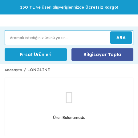
150 TL
ve üzeri alışverişlerinizde
Ücretsiz Kargo!
ARA
Fırsat Ürünleri
Bilgisayar Topla
LONGLINE
Anasayfa
Ürün Bulunamadı.