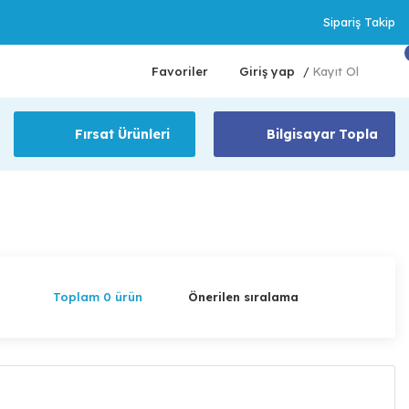
Sipariş Takip
Favoriler
Giriş yap
Kayıt Ol
/
Fırsat Ürünleri
Bilgisayar Topla
Toplam 0 ürün