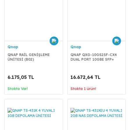
Qnap
Qnap
QNAP RAİL GENİŞLEME
QNAP QXG-10GS2SF-CX4
ÜNİTESİ (B02)
DUAL PORT 10GBE SFP+
KART
6.175,05 TL
16.672,64 TL
Stokta Var!
Stokta 1 ürün!