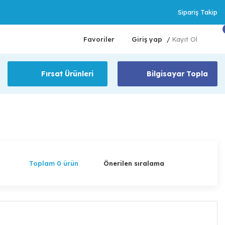
Sipariş Takip
Favoriler
Giriş yap
Kayıt Ol
/
Fırsat Ürünleri
Bilgisayar Topla
Toplam 0 ürün