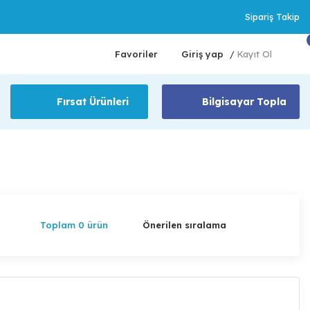
Sipariş Takip
Favoriler
Giriş yap
Kayıt Ol
/
Fırsat Ürünleri
Bilgisayar Topla
Toplam 0 ürün