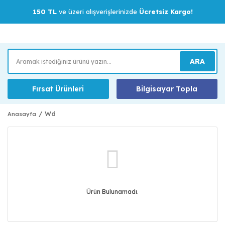
150 TL
ve üzeri alışverişlerinizde
Ücretsiz Kargo!
ARA
Fırsat Ürünleri
Bilgisayar Topla
Wd
Anasayfa
Ürün Bulunamadı.