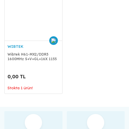
WIBTEK
Wibtek H61-MX2/DDR3
1600MHz S+V+GL+16X 1155
Kutulu
0,00 TL
Stokta 1 ürün!