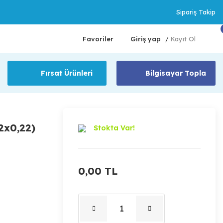
Sipariş Takip
Favoriler
Giriş yap
Kayıt Ol
/
Fırsat Ürünleri
Bilgisayar Topla
2x0,22)
Stokta Var!
0,00 TL