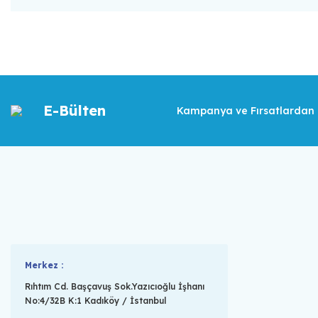
E-Bülten
Kampanya ve Fırsatlardan İ
Merkez :
Rıhtım Cd. Başçavuş Sok.Yazıcıoğlu İşhanı
No:4/32B K:1 Kadıköy / İstanbul