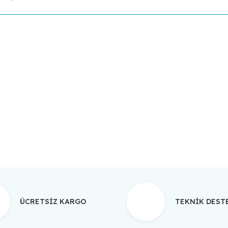
da yetersiz gördüğünüz noktaları öneri formunu kullanarak tarafımıza ilet
Bu ürüne ilk yorumu siz yapın!
Yorum Yaz
ÜCRETSİZ KARGO
TEKNİK DES
Gönder