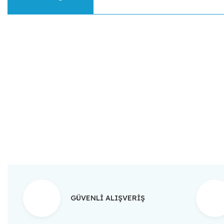
Bu ürünün fiyat bilgisi, resim, ürün açıklamalarında ve diğer konular
Görüş ve önerileriniz için teşekkür ederiz.
Ürün resmi kalitesiz, bozuk veya görüntülenemiyor.
Ürün açıklamasında eksik bilgiler bulunuyor.
Ürün bilgilerinde hatalar bulunuyor.
Ürün fiyatı diğer sitelerden daha pahalı.
Bu ürüne benzer farklı alternatifler olmalı.
GÜVENLİ ALIŞVERİŞ