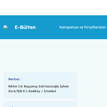
E-Bülten
Kampanya ve Fırsatlardan İ
Merkez :
Rıhtım Cd. Başçavuş Sok.Yazıcıoğlu İşhanı
No:4/32B K:1 Kadıköy / İstanbul