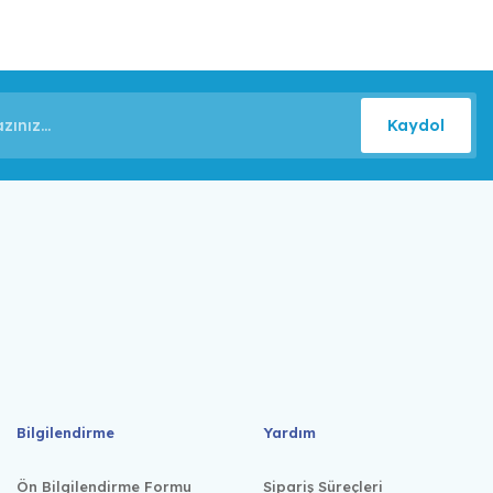
Kaydol
Bilgilendirme
Yardım
Ön Bilgilendirme Formu
Sipariş Süreçleri