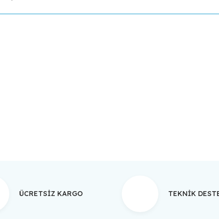
da yetersiz gördüğünüz noktaları öneri formunu kullanarak tarafımıza ilet
Bu ürüne ilk yorumu siz yapın!
Yorum Yaz
ÜCRETSİZ KARGO
TEKNİK DES
Gönder