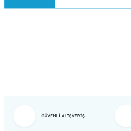
Bu ürünün fiyat bilgisi, resim, ürün açıklamalarında ve diğer konular
Görüş ve önerileriniz için teşekkür ederiz.
Ürün resmi kalitesiz, bozuk veya görüntülenemiyor.
Ürün açıklamasında eksik bilgiler bulunuyor.
Ürün bilgilerinde hatalar bulunuyor.
Ürün fiyatı diğer sitelerden daha pahalı.
Bu ürüne benzer farklı alternatifler olmalı.
GÜVENLİ ALIŞVERİŞ