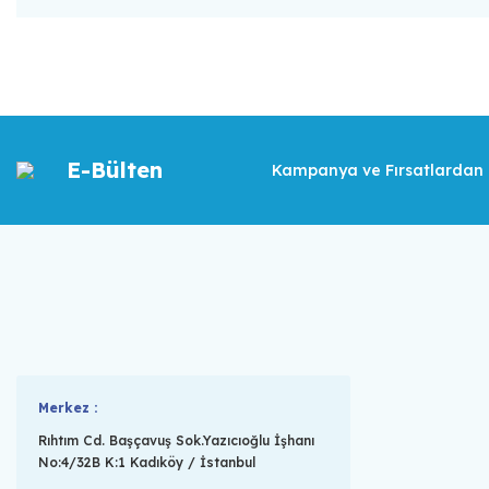
E-Bülten
Kampanya ve Fırsatlardan İ
Merkez :
Rıhtım Cd. Başçavuş Sok.Yazıcıoğlu İşhanı
No:4/32B K:1 Kadıköy / İstanbul