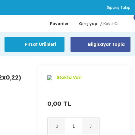
Sipariş Takip
Favoriler
Giriş yap
Kayıt Ol
/
Fırsat Ürünleri
Bilgisayar Topla
2x0,22)
Stokta Var!
0,00 TL