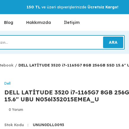
150 TL
ve üzeri alışverişlerinizde
Ücretsiz Kargo!
Blog
Hakkımızda
İletişim
ARA
tebook
DELL LATİTUDE 3520 i7-1165G7 8GB 256GB SSD 15.6'
Dell
DELL LATİTUDE 3520 i7-1165G7 8GB 256
15.6'' UBU N056l352015EMEA_U
0 Yorum
Stok Kodu
UNUN0DLL0093