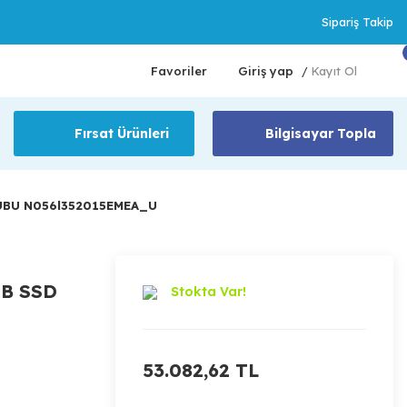
Sipariş Takip
Favoriler
Giriş yap
Kayıt Ol
/
Fırsat Ürünleri
Bilgisayar Topla
' UBU N056l352015EMEA_U
GB SSD
Stokta Var!
53.082,62 TL