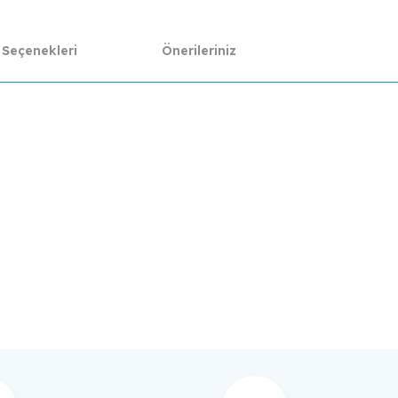
 Seçenekleri
Önerileriniz
da yetersiz gördüğünüz noktaları öneri formunu kullanarak tarafımıza ilet
Bu ürüne ilk yorumu siz yapın!
Yorum Yaz