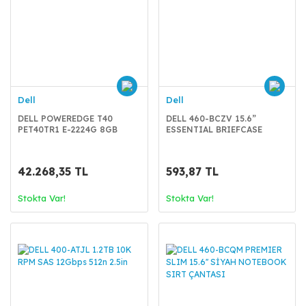
Dell
Dell
DELL POWEREDGE T40
DELL 460-BCZV 15.6”
PET40TR1 E-2224G 8GB
ESSENTIAL BRIEFCASE
1x1TB DVDRW 300W 4U
SİYAH NOTEBOOK ÇANTASI
42.268,35 TL
593,87 TL
Stokta Var!
Stokta Var!