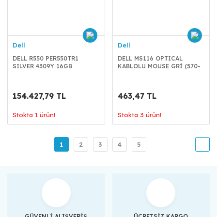
Dell
Dell
DELL R550 PER550TR1
DELL MS116 OPTICAL
SILVER 4309Y 16GB
KABLOLU MOUSE GRİ (570-
1x600GB 1x600 2U
AAIT) (BULK)
154.427,79 TL
463,47 TL
Stokta 1 ürün!
Stokta 3 ürün!
1
2
3
4
5
GÜVENLİ ALIŞVERİŞ
ÜCRETSİZ KARGO