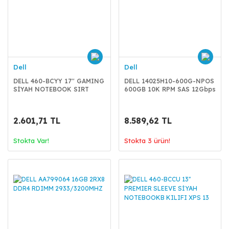
Dell
Dell
DELL 460-BCYY 17'' GAMING
DELL 14025H10-600G-NPOS
SİYAH NOTEBOOK SIRT
600GB 10K RPM SAS 12Gbps
ÇANTASI
512n 2.5 inc Hot-plug
2.601,71 TL
8.589,62 TL
Stokta Var!
Stokta 3 ürün!