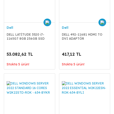
Dell
Dell
DELL LATİTUDE 3520 i7-
DELL 492-11681 HDMI TO
1165G7 8GB 256GB SSD
DVI ADAPTÖR
15.6'' UBU
N056l352015EMEA_U
53.082,62 TL
417,12 TL
Stokta 5 ürün!
Stokta 5 ürün!