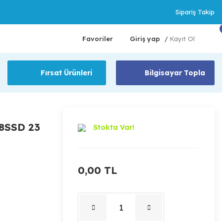
Sipariş Takip
Favoriler
Giriş yap
Kayıt Ol
/
Fırsat Ürünleri
Bilgisayar Topla
+8SSD 23
Stokta Var!
0,00 TL