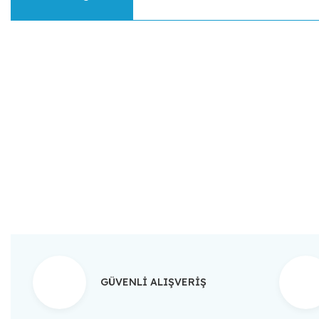
Bu ürünün fiyat bilgisi, resim, ürün açıklamalarında ve diğer konular
Görüş ve önerileriniz için teşekkür ederiz.
Ürün resmi kalitesiz, bozuk veya görüntülenemiyor.
Ürün açıklamasında eksik bilgiler bulunuyor.
Ürün bilgilerinde hatalar bulunuyor.
Ürün fiyatı diğer sitelerden daha pahalı.
Bu ürüne benzer farklı alternatifler olmalı.
GÜVENLİ ALIŞVERİŞ