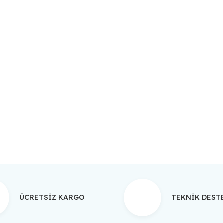
da yetersiz gördüğünüz noktaları öneri formunu kullanarak tarafımıza ilet
Bu ürüne ilk yorumu siz yapın!
Yorum Yaz
ÜCRETSİZ KARGO
TEKNİK DES
Gönder