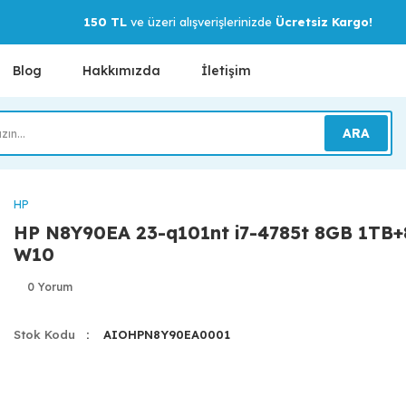
150 TL
ve üzeri alışverişlerinizde
Ücretsiz Kargo!
Blog
Hakkımızda
İletişim
ARA
HP
HP N8Y90EA 23-q101nt i7-4785t 8GB 1TB
W10
0 Yorum
Stok Kodu
AIOHPN8Y90EA0001