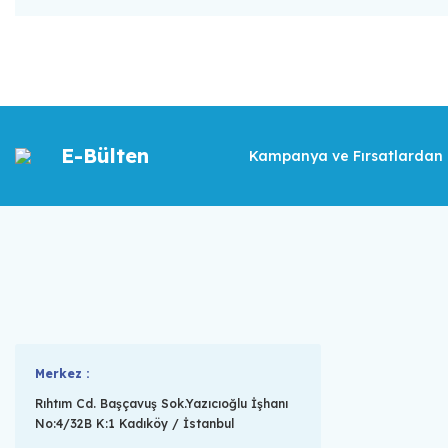
E-Bülten
Kampanya ve Fırsatlardan İ
Merkez :
Rıhtım Cd. Başçavuş Sok.Yazıcıoğlu İşhanı
No:4/32B K:1 Kadıköy / İstanbul