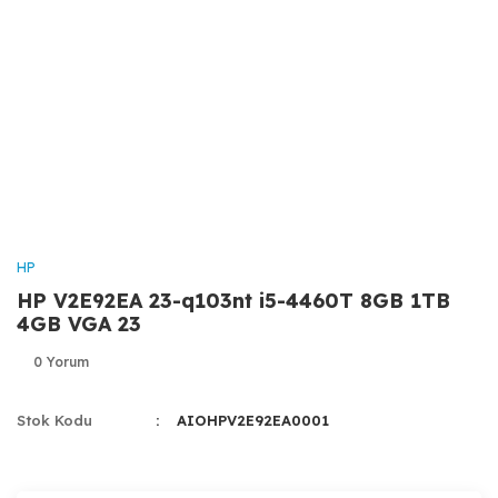
HP
HP V2E92EA 23-q103nt i5-4460T 8GB 1TB
4GB VGA 23
0 Yorum
Stok Kodu
AIOHPV2E92EA0001