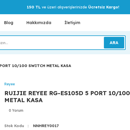
150 TL
ve üzeri alışverişlerinizde
Ücretsiz Kargo!
Blog
Hakkımızda
İletişim
ARA
 PORT 10/100 SWITCH METAL KASA
Reyee
RUIJIE REYEE RG-ES105D 5 PORT 10/10
METAL KASA
0 Yorum
Stok Kodu
NNHREY0017