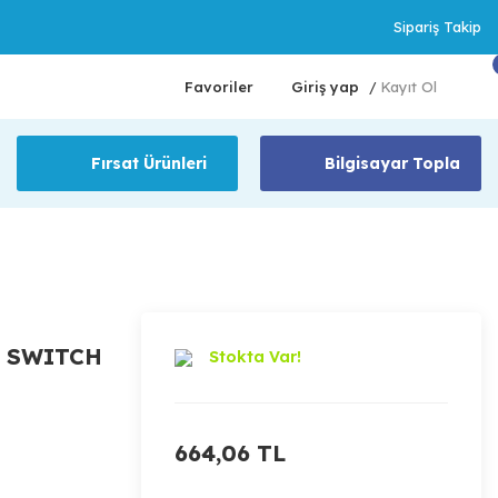
Sipariş Takip
Favoriler
Giriş yap
Kayıt Ol
/
Fırsat Ürünleri
Bilgisayar Topla
0 SWITCH
Stokta Var!
664,06 TL