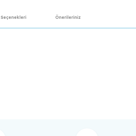
 Seçenekleri
Önerileriniz
da yetersiz gördüğünüz noktaları öneri formunu kullanarak tarafımıza ilet
Bu ürüne ilk yorumu siz yapın!
Yorum Yaz