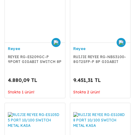
Reyee
Reyee
REYEE RG-ES209GC-P
RUIJIE REYEE RG-NBS3100-
9PORT GIGABIT SWITCH 8P
8GT2SFP-P 8P GIGABIT
POE 120W
SWITCH 8P POE 2 SFP
4.880,09 TL
9.451,31 TL
Stokta 1 ürün!
Stokta 2 ürün!