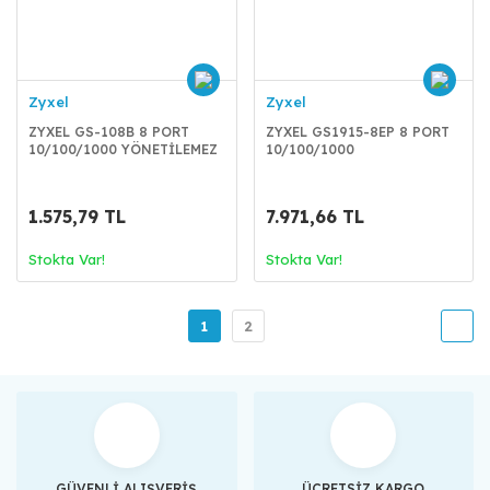
Zyxel
Zyxel
ZYXEL GS-108B 8 PORT
ZYXEL GS1915-8EP 8 PORT
10/100/1000 YÖNETİLEMEZ
10/100/1000
METAL
YÖNETİLEBİLİR
1.575,79 TL
7.971,66 TL
Stokta Var!
Stokta Var!
1
2
GÜVENLİ ALIŞVERİŞ
ÜCRETSİZ KARGO