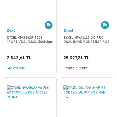
Zyxel
Zyxel
ZYXEL VMG3625-T50B
ZYXEL NWA1123-AC PRO
4PORT VDSL/ADSL 300Mbps
DUAL BAND YÖNETİLİR POE
MODEM/ROUTER
ACCES POINT (3'LÜ)
2.842,61 TL
25.027,31 TL
Stokta Var!
Stokta 3 ürün!